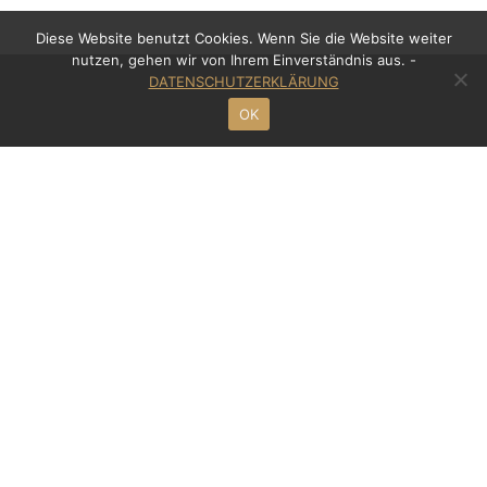
Diese Website benutzt Cookies. Wenn Sie die Website weiter
nutzen, gehen wir von Ihrem Einverständnis aus. -
DATENSCHUTZERKLÄRUNG
OK
Kontakt
Rechtsanwalt Mansour
Meinekestraße 8
D - 10719 Berlin
Tel: +49 (0)30 - 695 32 914
Fax: +49 (0)30 - 695 32 915
info@ra-mansour.de
Über uns
Home
Kanzlei
Rechtsberatung
Service
Kontakt
Impressum
Datenschutz