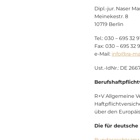
Dipl.-jur. Naser M
Meinekestr. 8
10719 Berlin
Tel.: 030 – 695 32 
Fax: 030 – 695 32 
e-Mail:
info@ra-ma
Ust.-IdNr.: DE 266
Berufshaftpflich
R+V Allgemeine Ve
Haftpflichtversi
über den Europäi
Die für deutsche
Bundesrechtsanw