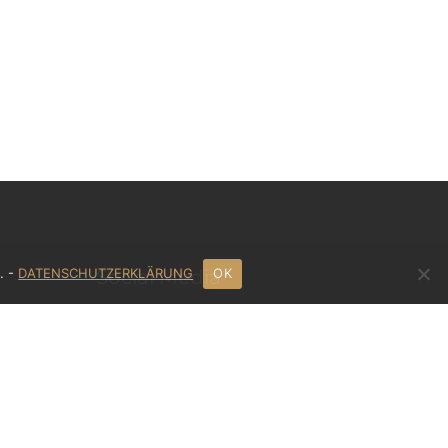
. -
DATENSCHUTZERKLÄRUNG
Social Media
OK
Anwalt.de
Frag-einen-Anwalt.de
Xing
Facebook