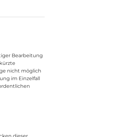
ltiger Bearbeitung
rkürzte
age nicht möglich
ung im Einzelfall
ordentlichen
cken dieser