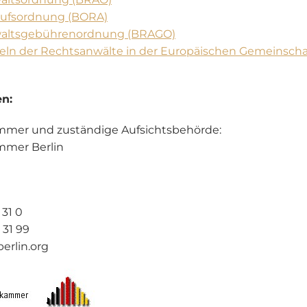
rufsordnung (BORA)
altsgebührenordnung (BRAGO)
eln der Rechtsanwälte in der Europäischen Gemeinscha
n:
mer und zuständige Aufsichtsbehörde:
mmer Berlin
 31 0
 31 99
berlin.org