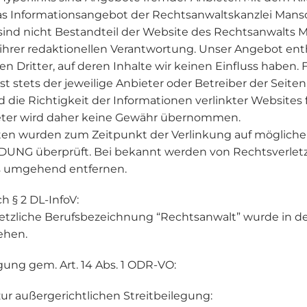
as Informationsangebot der Rechtsanwaltskanzlei Manso
 sind nicht Bestandteil der Website des Rechtsanwalts
 ihrer redaktionellen Verantwortung. Unser Angebot enth
 Dritter, auf deren Inhalte wir keinen Einfluss haben. F
ist stets der jeweilige Anbieter oder Betreiber der Seiten
d die Richtigkeit der Informationen verlinkter Websites
eter wird daher keine Gewähr übernommen.
iten wurden zum Zeitpunkt der Verlinkung auf möglich
NG überprüft. Bei bekannt werden von Rechtsverle
ks umgehend entfernen.
h § 2 DL-InfoV:
etzliche Berufsbezeichnung “Rechtsanwalt” wurde in d
ehen.
gung gem. Art. 14 Abs. 1 ODR-VO:
zur außergerichtlichen Streitbeilegung: