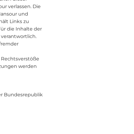
ur verlassen. Die
 Mansour und
ält Links zu
ür die Inhalte der
 verantwortlich.
 fremder
e Rechtsverstöße
tzungen werden
er Bundesrepublik