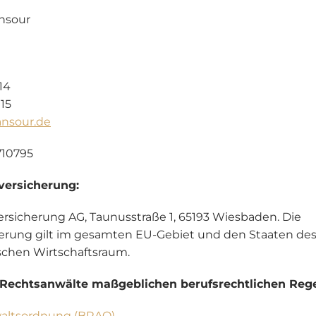
ansour
914
915
nsour.de
710795
tversicherung:
rsicherung AG, Taunusstraße 1, 65193 Wiesbaden. Die
cherung gilt im gesamten EU-Gebiet und den Staaten 
schen Wirtschaftsraum.
 Rechtsanwälte maßgeblichen berufsrechtlichen Reg
altsordnung (BRAO)